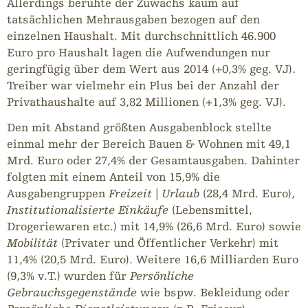
Allerdings beruhte der Zuwachs kaum auf
tatsächlichen Mehrausgaben bezogen auf den
einzelnen Haushalt. Mit durchschnittlich 46.900
Euro pro Haushalt lagen die Aufwendungen nur
geringfügig über dem Wert aus 2014 (+0,3% geg. VJ).
Treiber war vielmehr ein Plus bei der Anzahl der
Privathaushalte auf 3,82 Millionen (+1,3% geg. VJ).
Den mit Abstand größten Ausgabenblock stellte
einmal mehr der Bereich
Bauen & Wohnen
mit 49,1
Mrd. Euro oder 27,4% der Gesamtausgaben. Dahinter
folgten mit einem Anteil von 15,9% die
Ausgabengruppen
Freizeit | Urlaub
(28,4 Mrd. Euro),
Institutionalisierte Einkäufe
(Lebensmittel,
Drogeriewaren etc.) mit 14,9% (26,6 Mrd. Euro) sowie
Mobilität
(Privater und Öffentlicher Verkehr) mit
11,4% (20,5 Mrd. Euro). Weitere 16,6 Milliarden Euro
(9,3% v.T.) wurden für
Persönliche
Gebrauchsgegenstände
wie bspw. Bekleidung oder