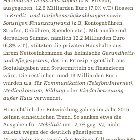
Persönliche Dienstleistungen
(z.B. Friseur)
ausgegeben, 12,6 Milliarden Euro (7,0% v.T.) flossen
in
Kredit- und Darlehensrückzahlungen
sowie
Sonstigen Finanzaufwand
(z.B. Kontogebühren,
Strafen, Gebühren, Spenden etc.). Mit annähernd
derselben Summe, nämlich 12,2 Milliarden Euro
(6,8% v.T.), stützten die privaten Haushalte aus
ihrem Nettoeinkommen das heimische
Gesundheits-
und Pflegesystem
, das im Prinzip eigentlich aus
Sozialabgaben und Steuermitteln zu finanzieren
wäre. Die restlichen rund 13 Milliarden Euro
wurden u.a. für
Kommunikation (Telefon/Internet),
Medienkonsum, Bildung
oder
Kinderbetreuung
außer Haus
verwendet.
Hinsichtlich der Entwicklung gab es im Jahr 2015
keinen einheitlichen Trend. So sanken etwa die
Ausgaben für
Mobilität
um -2,7% geg. VJ, nicht
zuletzt wegen der deutlich günstigeren
Mineralölpreise. Durch den Preisverfall wurden 835