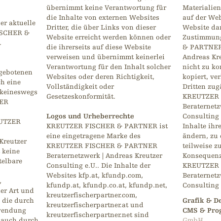
übernimmt keine Verantwortung für
Materialie
die Inhalte von externen Websites
auf der Web
er aktuelle
Dritter, die über Links von dieser
Website dar
ISCHER &
Website erreicht werden können oder
Zustimmun
.
die ihrerseits auf diese Website
& PARTNER 
verweisen und übernimmt keinerlei
Andreas Kre
Verantwortung für den Inhalt solcher
nicht zu k
rgebotenen
Websites oder deren Richtigkeit,
kopiert, ver
ch eine
Vollständigkeit oder
Dritten zu
 keineswegs
Gesetzeskonformität.
KREUTZER 
ZER
Beraternetz
Logos und Urheberrechte
Consulting e
EUTZER
KREUTZER FISCHER & PARTNER ist
Inhalte ihr
eine eingetragene Marke des
ändern, zu 
Kreutzer
KREUTZER FISCHER & PARTNER
teilweise zu
 keine
Beraternetzwerk | Andreas Kreutzer
Konsequenz
telbare
Consulting e.U.. Die Inhalte der
KREUTZER 
Websites kfp.at, kfundp.com,
Beraternetz
,
kfundp.at, kfundp.co.at, kfundp.net,
Consulting 
er Art und
kreutzerfischerpartner.com,
 die durch
Grafik & D
kreutzerfischerpartner.at und
rwendung
CMS & Prog
kreutzerfischerpartner.net sind
 auch durch
GmbH