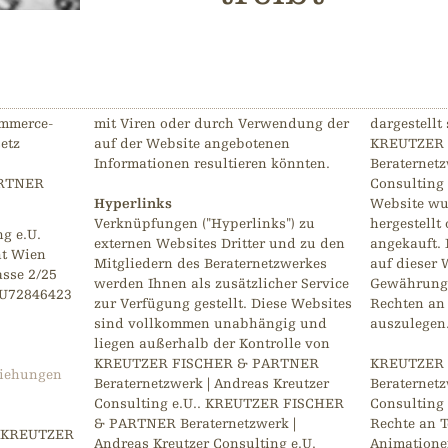
ommerce-
mit Viren oder durch Verwendung der
dargestellt
etz
auf der Website angebotenen
KREUTZER 
Informationen resultieren könnten.
Beraternetz
ARTNER
Consulting 
Hyperlinks
Website wu
Verknüpfungen ("Hyperlinks") zu
hergestellt
g e.U.
externen Websites Dritter und zu den
angekauft. 
ht Wien
Mitgliedern des Beraternetzwerkes
auf dieser W
sse 2/25
werden Ihnen als zusätzlicher Service
Gewährung 
TU72846423
zur Verfügung gestellt. Diese Websites
Rechten an
sind vollkommen unabhängig und
auszulegen
liegen außerhalb der Kontrolle von
KREUTZER FISCHER & PARTNER
KREUTZER 
ziehungen
Beraternetzwerk | Andreas Kreutzer
Beraternetz
Consulting e.U.. KREUTZER FISCHER
Consulting 
& PARTNER Beraternetzwerk |
Rechte an T
r KREUTZER
Andreas Kreutzer Consulting e.U.
Animatione