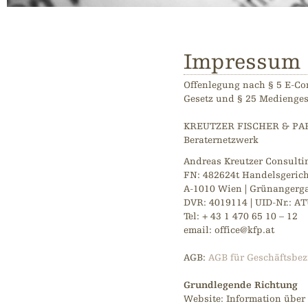
Impressum
Offenlegung nach § 5 E-C
Gesetz und § 25 Medienges
KREUTZER FISCHER & P
Beraternetzwerk
Andreas Kreutzer Consultin
FN: 482624t Handelsgeric
A-1010 Wien | Grünangerga
DVR: 4019114 | UID-Nr.: A
Tel: + 43 1 470 65 10 – 12
email: office@kfp.at
AGB:
AGB für Geschäftsbe
Grundlegende Richtung
Website: Information übe