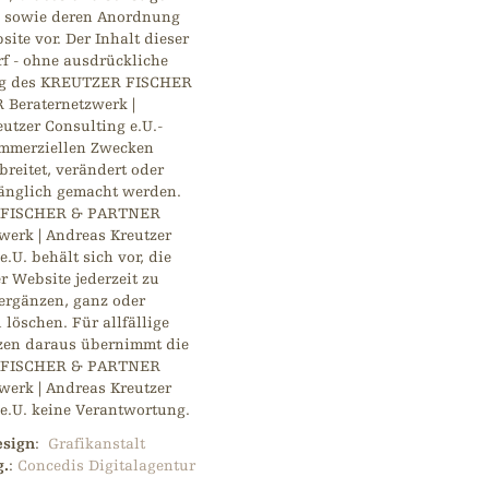
n sowie deren Anordnung
site vor. Der Inhalt dieser
f - ohne ausdrückliche
g des KREUTZER FISCHER
Beraternetzwerk |
utzer Consulting e.U.-
ommerziellen Zwecken
breitet, verändert oder
gänglich gemacht werden.
FISCHER & PARTNER
werk | Andreas Kreutzer
.U. behält sich vor, die
er Website jederzeit zu
ergänzen, ganz oder
 löschen. Für allfällige
en daraus übernimmt die
FISCHER & PARTNER
werk | Andreas Kreutzer
e.U. keine Verantwortung.
esign
:
Grafikanstalt
.
:
Concedis Digitalagentur